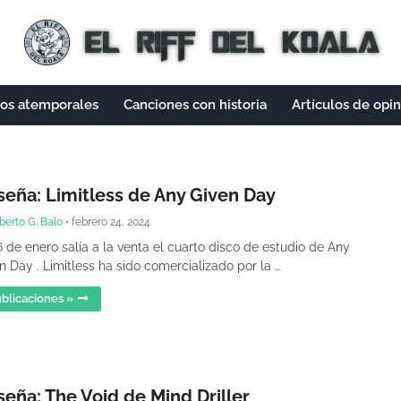
cos atemporales
Canciones con historia
Artículos de opi
seña: Limitless de Any Given Day
berto G. Balo
•
febrero 24, 2024
6 de enero salía a la venta el cuarto disco de estudio de Any
n Day . Limitless ha sido comercializado por la …
blicaciones »
eña: The Void de Mind Driller