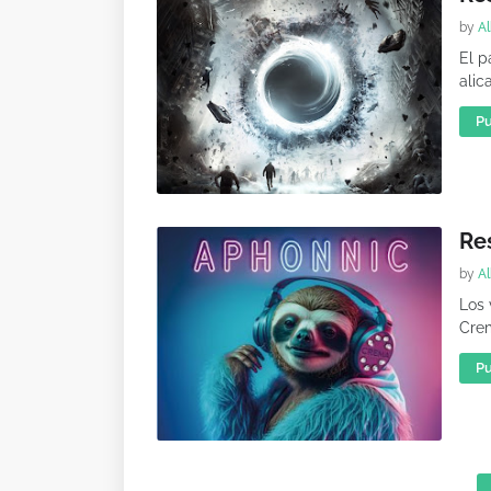
by
Al
El p
alic
Pu
Re
by
Al
Los 
Crem
Pu