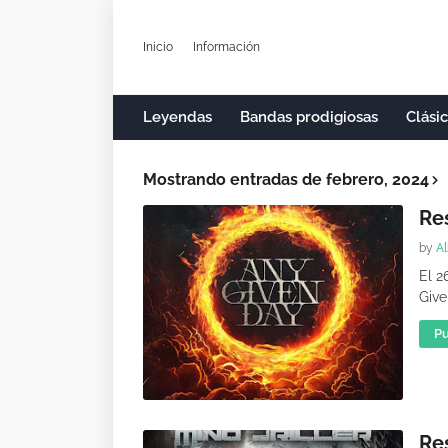
Inicio
Información
Leyendas
Bandas prodigiosas
Clási
Mostrando entradas de febrero, 2024
Re
by
Al
El 2
Give
Pu
Res