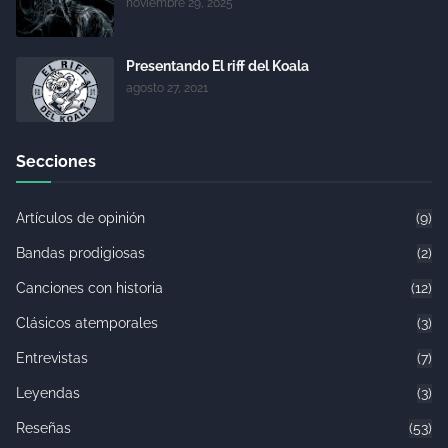
noviembre 29, 2025
Presentando El riff del Koala
agosto 27, 2021
Secciones
Artículos de opinión
(9)
Bandas prodigiosas
(2)
Canciones con historia
(12)
Clásicos atemporales
(3)
Entrevistas
(7)
Leyendas
(3)
Reseñas
(53)