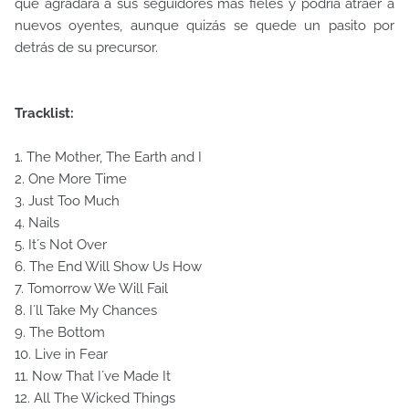
que agradará a sus seguidores más fieles y podría atraer a
nuevos oyentes, aunque quizás se quede un pasito por
detrás de su precursor.
Tracklist:
1. The Mother, The Earth and I
2. One More Time
3. Just Too Much
4. Nails
5. It´s Not Over
6. The End Will Show Us How
7. Tomorrow We Will Fail
8. I´ll Take My Chances
9. The Bottom
10. Live in Fear
11. Now That I´ve Made It
12. All The Wicked Things