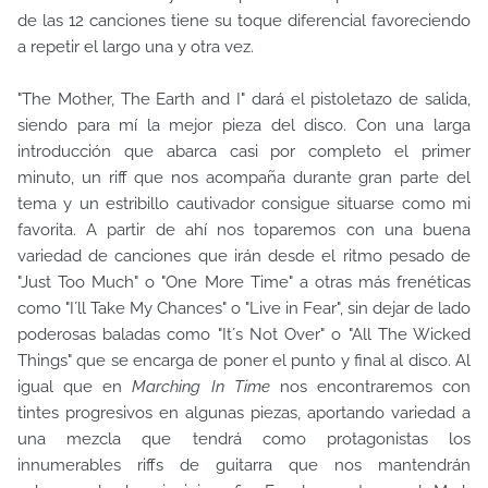
de las 12 canciones tiene su toque diferencial favoreciendo
a repetir el largo una y otra vez.
"The Mother, The Earth and I" dará el pistoletazo de salida,
siendo para mí la mejor pieza del disco. Con una larga
introducción que abarca casi por completo el primer
minuto, un riff que nos acompaña durante gran parte del
tema y un estribillo cautivador consigue situarse como mi
favorita. A partir de ahí nos toparemos con una buena
variedad de canciones que irán desde el ritmo pesado de
"Just Too Much" o "One More Time" a otras más frenéticas
como "I´ll Take My Chances" o "Live in Fear", sin dejar de lado
poderosas baladas como "It´s Not Over" o "All The Wicked
Things" que se encarga de poner el punto y final al disco. Al
igual que en
Marching In Time
nos encontraremos con
tintes progresivos en algunas piezas, aportando variedad a
una mezcla que tendrá como protagonistas los
innumerables riffs de guitarra que nos mantendrán