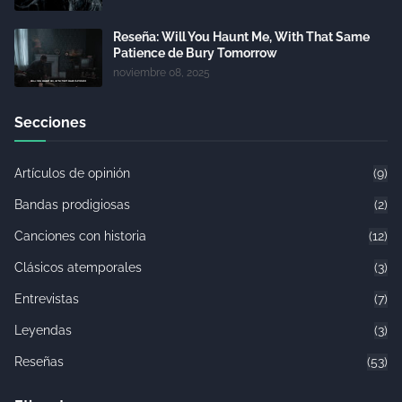
Reseña: Will You Haunt Me, With That Same
Patience de Bury Tomorrow
noviembre 08, 2025
Secciones
Artículos de opinión
(9)
Bandas prodigiosas
(2)
Canciones con historia
(12)
Clásicos atemporales
(3)
Entrevistas
(7)
Leyendas
(3)
Reseñas
(53)