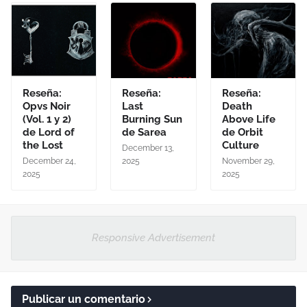
Reseña:
Reseña:
Reseña:
Opvs Noir
Last
Death
(Vol. 1 y 2)
Burning Sun
Above Life
de Lord of
de Sarea
de Orbit
the Lost
Culture
December 13,
December 24,
2025
November 29,
2025
2025
Responsive Advertisement
Publicar un comentario