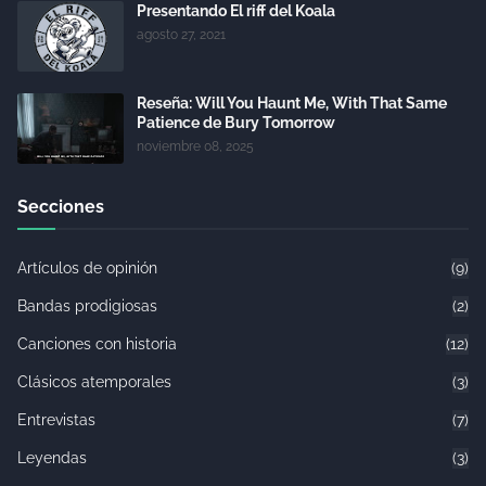
Presentando El riff del Koala
agosto 27, 2021
Reseña: Will You Haunt Me, With That Same
Patience de Bury Tomorrow
noviembre 08, 2025
Secciones
Artículos de opinión
(9)
Bandas prodigiosas
(2)
Canciones con historia
(12)
Clásicos atemporales
(3)
Entrevistas
(7)
Leyendas
(3)