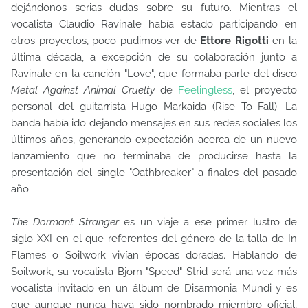
dejándonos serias dudas sobre su futuro. Mientras el
vocalista Claudio Ravinale había estado participando en
otros proyectos, poco pudimos ver de
Ettore Rigotti
en la
última década, a excepción de su colaboración junto a
Ravinale en la canción "Love", que formaba parte del disco
Metal Against Animal Cruelty
de
Feelingless
, el proyecto
personal del guitarrista Hugo Markaida (Rise To Fall). La
banda había ido dejando mensajes en sus redes sociales los
últimos años, generando expectación acerca de un nuevo
lanzamiento que no terminaba de producirse hasta la
presentación del single "Oathbreaker" a finales del pasado
año.
The Dormant Stranger
es un viaje a ese primer lustro de
siglo XXI en el que referentes del género de la talla de In
Flames o Soilwork vivían épocas doradas. Hablando de
Soilwork, su vocalista Bjorn "Speed" Strid será una vez más
vocalista invitado en un álbum de Disarmonia Mundi y es
que aunque nunca haya sido nombrado miembro oficial,