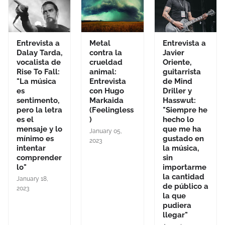
Entrevista a
Metal
Entrevista a
Dalay Tarda,
contra la
Javier
vocalista de
crueldad
Oriente,
Rise To Fall:
animal:
guitarrista
"La música
Entrevista
de Mind
es
con Hugo
Driller y
sentimento,
Markaida
Hasswut:
pero la letra
(Feelingless
"Siempre he
es el
)
hecho lo
mensaje y lo
que me ha
January 05,
mínimo es
gustado en
2023
intentar
la música,
comprender
sin
lo"
importarme
la cantidad
January 18,
de público a
2023
la que
pudiera
llegar"