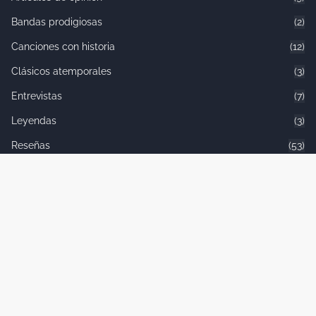
Bandas prodigiosas
(2)
Canciones con historia
(12)
Clásicos atemporales
(3)
Entrevistas
(7)
Leyendas
(3)
Reseñas
(53)
Etiquetas
Artículos de opinión
Bandas prodigiosas
Canciones con historia
Clásicos atemporales
Entrevistas
Leyendas
Reseñas