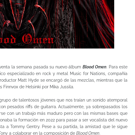
 venta la semana pasada su nuevo álbum
Blood Omen
. Para este
ánico especializado en rock y metal Music for Nations, compañía
productor Matt Hyde se encargó de las mezclas, mientras que la
s Finnvox de Helsinki por Mika Jussila.
grupo de talentosos jóvenes que nos traían un sonido atemporal
on pesados riffs de guitarra. Actualmente, ya sobrepasados los
erse con un trabajo más maduro pero con las mismas bases que
onaba la formación en 2022 para pasar a ser vocalista del nuevo
sta a Tommy Gentry. Pese a su partida, la amistad que le sigue
Tony a colaborar en la composición de
Blood Omen
.