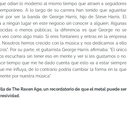
s que odian lo moderno al mismo tiempo que atraen a seguidores
temporáneo. A lo largo de su carrera han tenido que aguantar
ir por ser la banda de George Harris, hijo de Steve Harris. El
 a ningún lugar en este negocio sin conocer a alguien. Algunas
ocidas o menos públicas, la diferencia es que George no se
 lo veo como algo malo. Si eres fontanero y entras en la empresa
l. Nosotros hemos crecido con la música y nos dedicamos a ello
os". Por su parte, el guitarrista George Harris afirmaba: "El único
os escuchara sin tener eso en mente y ver si les gustamos o no.
ace tiempo que me he dado cuenta que esto va a estar siempre
que me influya, de lo contrario podría cambiar la forma en la que
ente por nuestra música".
la de The Raven Age, un recordatorio de que el metal puede ser
gresividad.