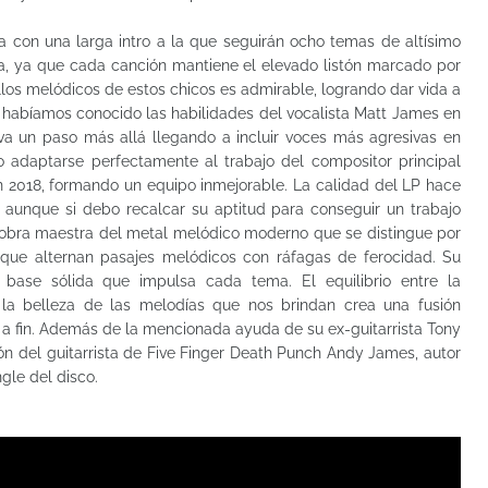
a con una larga intro a la que seguirán ocho temas de altísimo
na, ya que cada canción mantiene el elevado listón marcado por
llos melódicos de estos chicos es admirable, logrando dar vida a
e habíamos conocido las habilidades del vocalista Matt James en
a un paso más allá llegando a incluir voces más agresivas en
adaptarse perfectamente al trabajo del compositor principal
n 2018, formando un equipo inmejorable. La calidad del LP hace
 aunque si debo recalcar su aptitud para conseguir un trabajo
obra maestra del metal melódico moderno que se distingue por
 que alternan pasajes melódicos con ráfagas de ferocidad. Su
 base sólida que impulsa cada tema. El equilibrio entre la
 la belleza de las melodías que nos brindan crea una fusión
o a fin. Además de la mencionada ayuda de su ex-guitarrista Tony
ón del guitarrista de Five Finger Death Punch Andy James, autor
ngle del disco.