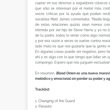
captar en sus directos a seguidores clásico
que sólo se interesan por el metal más con
voces críticas por la ayuda que podían recib
vocalista Matt James comentaba: "Nadie llega
de estas relaciones quizás sean menos con
intimida por ser hijo de Steve Harris y yo no
de tu padre, todos lo verán como algo norma
y por esa razón a veces se vuelve contra nosotr
lado malo es que nos gustaría que la gente n
En algunas cosas puede ser negativo, pero h
ahí y es algo con lo que tengo que lidiar sin 
compongo. Espero que nos juzguen exclusivam
En resumen,
Blood Omen
es una nueva maravil
melódico y emocional sin perder su poder y a
Tracklist:
1. Changing of the Guard
2. Parasite