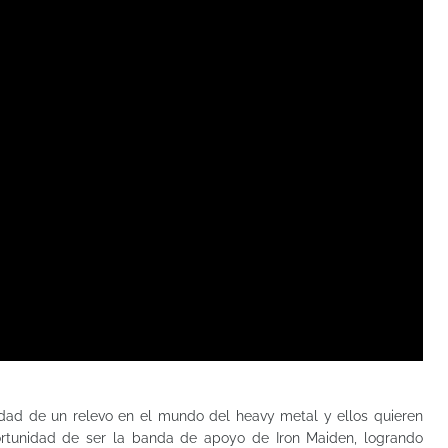
dad de un relevo en el mundo del heavy metal y ellos quieren
ortunidad de ser la banda de apoyo de Iron Maiden, logrando